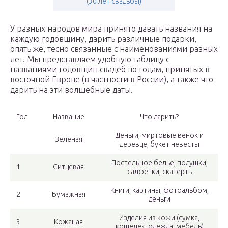
(30 лет свадьбы)
У разных народов мира принято давать названия на
каждую годовщину, дарить различные подарки,
опять же, тесно связанные с наименованиями разных
лет. Мы представляем удобную таблицу с
названиями годовщин свадеб по годам, принятых в
восточной Европе (в частности в России), а также что
дарить на эти волшебные даты.
Год
Название
Что дарить?
Деньги, миртовые венок и
Зеленая
деревце, букет невесты
Постельное белье, подушки,
1
Ситцевая
салфетки, скатерть
Книги, картины, фотоальбом,
2
Бумажная
деньги
Изделия из кожи (сумка,
3
Кожаная
кошелек, одежда, мебель)