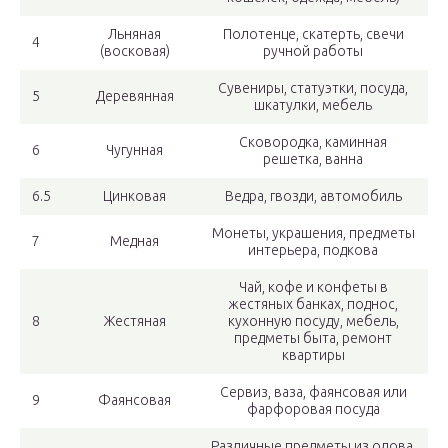
Льняная
Полотенце, скатерть, свечи
4
(восковая)
ручной работы
Сувениры, статуэтки, посуда,
5
Деревянная
шкатулки, мебель
Сковородка, каминная
6
Чугунная
решетка, ванна
6.5
Цинковая
Ведра, гвозди, автомобиль
Монеты, украшения, предметы
7
Медная
интерьера, подкова
Чай, кофе и конфеты в
жестяных банках, поднос,
8
Жестяная
кухонную посуду, мебель,
предметы быта, ремонт
квартиры
Сервиз, ваза, фаянсовая или
9
Фаянсовая
фарфоровая посуда
Различные предметы из олова,