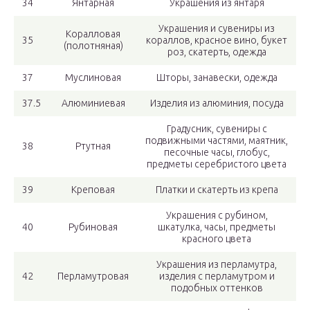
34
Янтарная
Украшения из янтаря
Украшения и сувениры из
Коралловая
35
кораллов, красное вино, букет
(полотняная)
роз, скатерть, одежда
37
Муслиновая
Шторы, занавески, одежда
37.5
Алюминиевая
Изделия из алюминия, посуда
Градусник, сувениры с
подвижными частями, маятник,
38
Ртутная
песочные часы, глобус,
предметы серебристого цвета
39
Креповая
Платки и скатерть из крепа
Украшения с рубином,
40
Рубиновая
шкатулка, часы, предметы
красного цвета
Украшения из перламутра,
42
Перламутровая
изделия с перламутром и
подобных оттенков