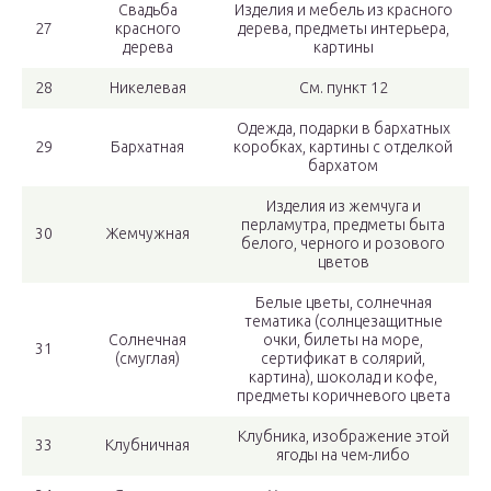
Свадьба
Изделия и мебель из красного
27
красного
дерева, предметы интерьера,
дерева
картины
28
Никелевая
См. пункт 12
Одежда, подарки в бархатных
29
Бархатная
коробках, картины с отделкой
бархатом
Изделия из жемчуга и
перламутра, предметы быта
30
Жемчужная
белого, черного и розового
цветов
Белые цветы, солнечная
тематика (солнцезащитные
Солнечная
очки, билеты на море,
31
(смуглая)
сертификат в солярий,
картина), шоколад и кофе,
предметы коричневого цвета
Клубника, изображение этой
33
Клубничная
ягоды на чем-либо