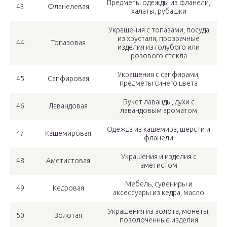
Предметы одежды из фланели,
43
Фланелевая
халаты, рубашки
Украшения с топазами, посуда
из хрусталя, прозрачные
44
Топазовая
изделия из голубого или
розового стекла
Украшения с сапфирами,
45
Сапфировая
предметы синего цвета
Букет лаванды, духи с
46
Лавандовая
лавандовым ароматом
Одежда из кашемира, шерсти и
47
Кашемировая
фланели
Украшения и изделия с
48
Аметистовая
аметистом
Мебель, сувениры и
49
Кедровая
аксессуары из кедра, масло
Украшения из золота, монеты,
50
Золотая
позолоченные изделия