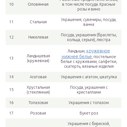
10
Оловянная
в том числе посуда. Красные
розы и вино
Украшения, сувениры, посуда,
11
Стальная
ванна
Посуда, украшения (браслеты,
12
Никелевая
кольца, серьги), люстра
кружевное
Ландыши,
Ландышевая
нижнее белье
, постельное
13
(кружевная)
белье с кружевами, салфетки,
скатерть, вязаные изделия
14
Агатовая
Украшения с агатом, шкатулка
Хрустальная
Посуда, украшения с
15
(стеклянная)
кристаллами
16
Топазовая
Украшения с топазом
17
Розовая
Букет роз
Украшения с бирюзой,