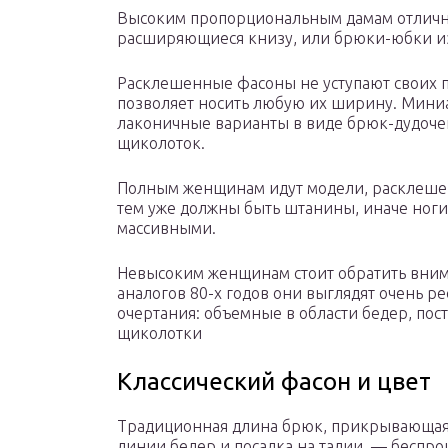
Высоким пропорциональным дамам отлично
расширяющиеся книзу, или брюки-юбки из
Расклешенные фасоны не уступают своих п
позволяет носить любую их ширину. Мини
лаконичные варианты в виде брюк-дудоче
щиколоток.
Полным женщинам идут модели, расклешенн
тем уже должны быть штанины, иначе ноги
массивными.
Невысоким женщинам стоит обратить вним
аналогов 80-х годов они выглядят очень р
очертания: объемные в области бедер, пос
щиколотки
Классический фасон и цвет
Традиционная длина брюк, прикрывающая
линии бедер и посадка на талии, — бесп