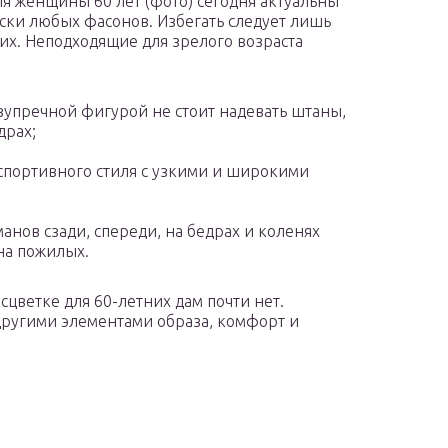
я женщины 60 лет (фото) сегодня актуальны
ски любых фасонов. Избегать следует лишь
их. Неподходящие для зрелого возраста
езупречной фигурой не стоит надевать штаны,
драх;
спортивного стиля с узкими и широкими
анов сзади, спереди, на бедрах и коленях
на пожилых.
цветке для 60-летних дам почти нет.
 другими элементами образа, комфорт и