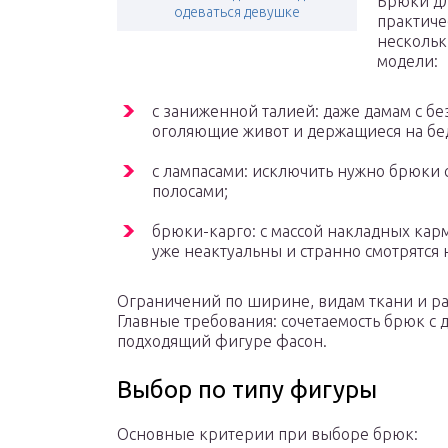
Брюки дл
одеваться девушке
практиче
нескольк
модели:
с заниженной талией: даже дамам с б
оголяющие живот и держащиеся на бе
с лампасами: исключить нужно брюки 
полосами;
брюки-карго: с массой накладных карм
уже неактуальны и странно смотрятся 
Ограничений по ширине, видам ткани и рас
Главные требования: сочетаемость брюк с
подходящий фигуре фасон.
Выбор по типу фигуры
Основные критерии при выборе брюк: