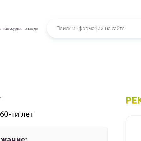
лайн журнал о моде
РЕ
т
60-ти лет
жание: