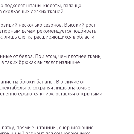
 подходят штаны-кюлоты, палаццо,
 скользящих легких тканей.
озиций несколько сезонов. Высокий рост
атюрным дамам рекомендуется подбирать
к, лишь слегка расширяющихся в области
ые от бедра. При этом, чем плотнее ткань,
 в таких брюках выглядят излишне
ание на брюки-бананы. В отличие от
еспектабельно, сохраняя лишь знакомые
тепенно сужаются книзу, оставляя открытыми
 пятку, прямые штанины, очерчивающие
роигрышный вариант для сомневающихся.