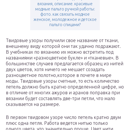
вязания, описание. красивые
модные пальто ручной работы:
фото. как связать модное
женское, молодежное и детское
пальто спицами?
Твидовые узоры получили свое название от ткани,
внешнему виду которой они так удачно подражают.
В учебниках по вязанию их можно встретить под
названиями «разноцветное букле» и «тканевые». В
большинстве случаев предлагается образец из нитей
двух цветов, хотя ничего не мешает созадать
разноцветное полотно,которое в почете в мире
моды. Твидовые узоры счетные, то есть количество
петель должно быть кратно определенной цифре, но
в отличие от многих ажуров и аранов поправка при
вязании будет составлять две-три петли, что мало
сказывается на размере.
В первом твидовом узоре число петель кратно двум
плюс одна петля. Работа ведется нитью только
одного цвета, что значительно проще. Цвет нити