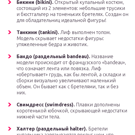
Бикини (bikini).
Открытый купальный костюм,
состоящий из 2 элементов: небольшие трусики
и бюстгальтер на тоненьких бретелях. Создан он
для обладательниц идеальной фигуры!
Танкини (tankini).
Лиф выполнен топом.
Модель скрывает недостатки фигуры:
утяжеленные бедра и животик.
Бандо (раздельный bandeau).
Название
модели происходит от французского «bandeau»,
что означает лента или повязка. Лиф
«обертывает» грудь, как бы лентой, а складки и
сборки визуально увеличивают маленький
объем. Он бывает как с бретелями, так и без
них.
Свимдресс (swimdress).
Плавки дополнены
коротенькой юбочкой, скрывающей недостатки
нижней части тела.
Халтер (раздельный halter).
Бретели
купальника завязываются вокруг шеи, что