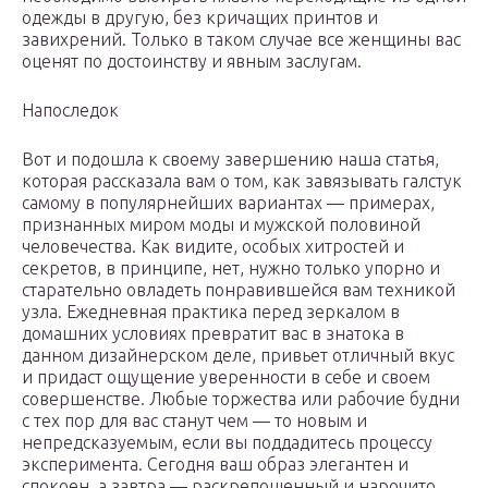
одежды в другую, без кричащих принтов и
завихрений. Только в таком случае все женщины вас
оценят по достоинству и явным заслугам.
Напоследок
Вот и подошла к своему завершению наша статья,
которая рассказала вам о том, как завязывать галстук
самому в популярнейших вариантах — примерах,
признанных миром моды и мужской половиной
человечества. Как видите, особых хитростей и
секретов, в принципе, нет, нужно только упорно и
старательно овладеть понравившейся вам техникой
узла. Ежедневная практика перед зеркалом в
домашних условиях превратит вас в знатока в
данном дизайнерском деле, привьет отличный вкус
и придаст ощущение уверенности в себе и своем
совершенстве. Любые торжества или рабочие будни
с тех пор для вас станут чем — то новым и
непредсказуемым, если вы поддадитесь процессу
эксперимента. Сегодня ваш образ элегантен и
спокоен, а завтра — раскрепощенный и нарочито