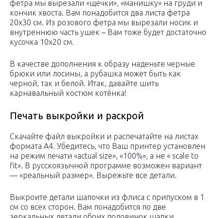
фетра мы вырезали «щечки», «манишку» на груди и
кончик хвоста. Вам понадобится два листа фетра
20х30 см. Из розового фетра мы вырезали носик и
внутреннюю часть ушек – Вам тоже будет достаточно
кусочка 10х20 см.
В качестве дополнения к образу наденьте черные
брюки или лосины, а рубашка может быть как
черной, так и белой. Итак, давайте шить
карнавальный костюм котёнка!
Печать выкройки и раскрой
Скачайте файл выкройки и распечатайте на листах
формата А4. Убедитесь, что Ваш принтер установлен
на режим печати «actual size», «100%», а не « scale to
fit». В русскоязычной программе возможен вариант
— «реальный размер». Вырежьте все детали.
Выкроите детали шапочки из флиса с припуском в 1
см со всех сторон. Вам понадобится по две
зеркальных детали обоих половинок шапки.