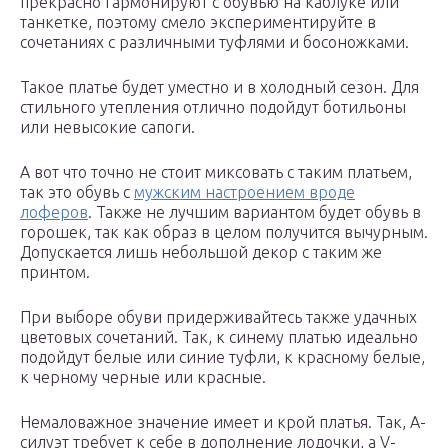
прекрасно гармонируют с обувью на каблуке или
танкетке, поэтому смело экспериментируйте в
сочетаниях с различными туфлями и босоножками.
Такое платье будет уместно и в холодный сезон. Для
стильного утепления отлично подойдут ботильоны
или невысокие сапоги.
А вот что точно не стоит миксовать с таким платьем,
так это обувь с
мужским настроением вроде
лоферов
. Также не лучшим вариантом будет обувь в
горошек, так как образ в целом получится вычурным.
Допускается лишь небольшой декор с таким же
принтом.
При выборе обуви придерживайтесь также удачных
цветовых сочетаний. Так, к синему платью идеально
подойдут белые или синие туфли, к красному белые,
к черному черные или красные.
Немаловажное значение имеет и крой платья. Так, А-
силуэт требует к себе в дополнение лодочки, а V-