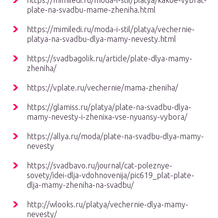
https://mimiledi.ru/moda-i-stil/platya/kakoe-vybrat-
plate-na-svadbu-mame-zheniha.html
https://mimiledi.ru/moda-i-stil/platya/vechernie-
platya-na-svadbu-dlya-mamy-nevesty.html
https://svadbagolik.ru/article/plate-dlya-mamy-
zheniha/
https://vplate.ru/vechernie/mama-zheniha/
https://glamiss.ru/platya/plate-na-svadbu-dlya-
mamy-nevesty-i-zhenixa-vse-nyuansy-vybora/
https://allya.ru/moda/plate-na-svadbu-dlya-mamy-
nevesty
https://svadbavo.ru/journal/cat-poleznye-
sovety/idei-dlja-vdohnovenija/pic619_plat-plate-
dlja-mamy-zheniha-na-svadbu/
http://wlooks.ru/platya/vechernie-dlya-mamy-
nevesty/