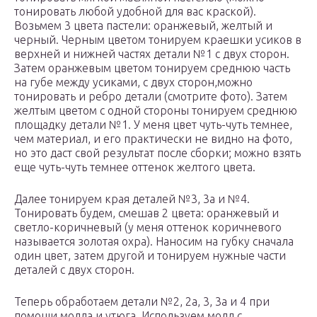
тонировать любой удобной для вас краской).
Возьмем 3 цвета пастели: оранжевый, желтый и
черный. Черным цветом тонируем краешки усиков в
верхней и нижней частях детали №1 с двух сторон.
Затем оранжевым цветом тонируем среднюю часть
на губе между усиками, с двух сторон,можно
тонировать и ребро детали (смотрите фото). Затем
желтым цветом с одной стороны тонируем среднюю
площадку детали №1. У меня цвет чуть-чуть темнее,
чем материал, и его практически не видно на фото,
но это даст свой результат после сборки; можно взять
еще чуть-чуть темнее оттенок желтого цвета.
Далее тонируем края деталей №3, 3а и №4.
Тонировать будем, смешав 2 цвета: оранжевый и
светло-коричневый (у меня оттенок коричневого
называется золотая охра). Наносим на губку сначала
один цвет, затем другой и тонируем нужные части
деталей с двух сторон.
Теперь обработаем детали №2, 2а, 3, 3а и 4 при
помощи молда и утюга. Используем молд с