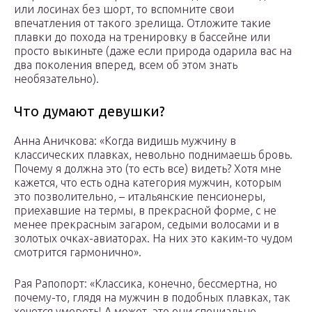
или лосинах без шорт, то вспомните свои
впечатления от такого зрелища. Отложите такие
плавки до похода на тренировку в бассейне или
просто выкиньте (даже если природа одарила вас на
два поколения вперед, всем об этом знать
необязательно).
Что думают девушки?
Анна Аничкова: «Когда видишь мужчину в
классических плавках, невольно поднимаешь бровь.
Почему я должна это (то есть все) видеть? Хотя мне
кажется, что есть одна категория мужчин, которым
это позволительно, – итальянские пенсионеры,
приехавшие на термы, в прекрасной форме, с не
менее прекрасным загаром, седыми волосами и в
золотых очках-авиаторах. На них это каким-то чудом
смотрится гармонично».
Рая Рапопорт: «Классика, конечно, бессмертна, но
почему-то, глядя на мужчин в подобных плавках, так
хочется умереть! А может, это они специально