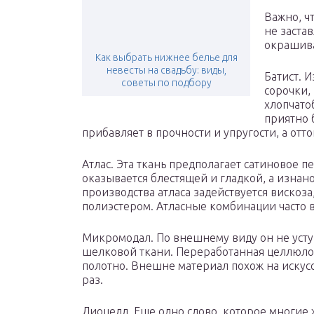
Важно, ч
не застав
окрашив
Как выбрать нижнее белье для
невесты на свадьбу: виды,
Батист. 
советы по подбору
сорочки,
хлопчато
приятно 
прибавляет в прочности и упругости, а отт
Атлас. Эта ткань предполагает сатиновое 
оказывается блестящей и гладкой, а изнан
производства атласа задействуется вискоз
полиэстером. Атласные комбинации часто 
Микромодал. По внешнему виду он не уступ
шелковой ткани. Переработанная целлюлоз
полотно. Внешне материал похож на искусс
раз.
Лиоцелл. Еще одно слово, которое многи