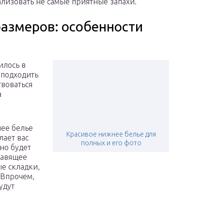
лизовать не самые приятные запахи.
азмеров: особенности
илось в
 подходить
твоваться
а
нее белье
Красивое нижнее белье для
лает вас
полных и его фото
 но будет
давящее
е складки,
 Впрочем,
удут