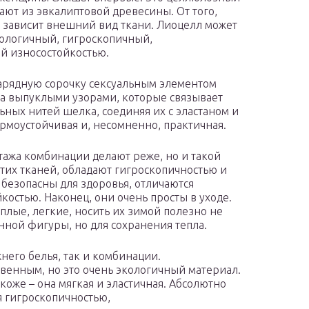
ют из эвкалиптовой древесины. От того,
я, зависит внешний вид ткани. Лиоцелл может
экологичный, гигроскопичный,
й износостойкостью.
арядную сорочку сексуальным элементом
ена выпуклыми узорами, которые связывает
ьных нитей шелка, соединяя их с эластаном и
ормоустойчивая и, несомненно, практичная.
отажа комбинации делают реже, но и такой
этих тканей, обладают гигроскопичностью и
безопасны для здоровья, отличаются
остью. Наконец, они очень просты в уходе.
лые, легкие, носить их зимой полезно не
нной фигуры, но для сохранения тепла.
него белья, так и комбинации.
твенным, но это очень экологичный материал.
коже – она мягкая и эластичная. Абсолютно
 гигроскопичностью,