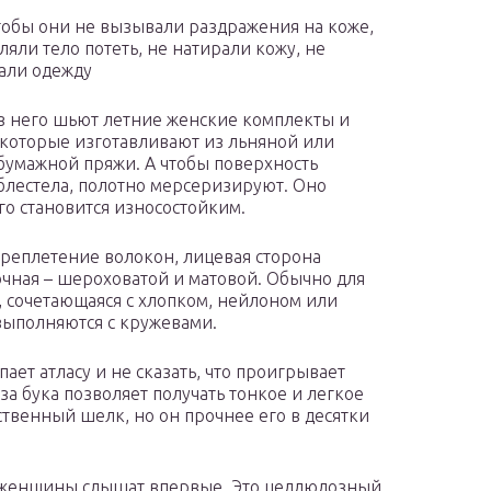
тобы они не вызывали раздражения на коже,
ляли тело потеть, не натирали кожу, не
али одежду
Из него шьют летние женские комплекты и
 которые изготавливают из льняной или
бумажной пряжи. А чтобы поверхность
блестела, полотно мерсеризируют. Оно
ого становится износостойким.
переплетение волокон, лицевая сторона
очная – шероховатой и матовой. Обычно для
а, сочетающаяся с хлопком, нейлоном или
выполняются с кружевами.
ает атласу и не сказать, что проигрывает
а бука позволяет получать тонкое и легкое
твенный шелк, но он прочнее его в десятки
е женщины слышат впервые. Это целлюлозный