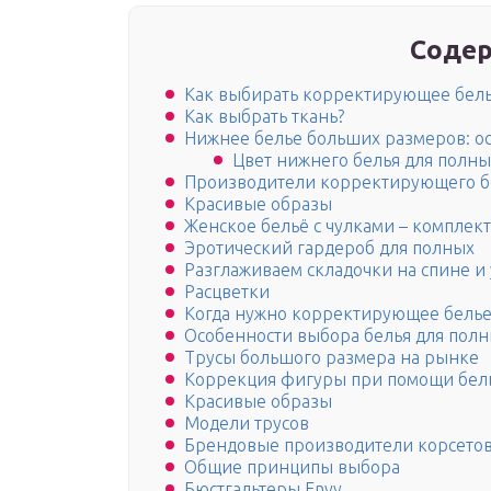
Содер
Как выбирать корректирующее бел
Как выбрать ткань?
Нижнее белье больших размеров: о
Цвет нижнего белья для полн
Производители корректирующего б
Красивые образы
Женское бельё с чулками – комплек
Эротический гардероб для полных
Разглаживаем складочки на спине и
Расцветки
Когда нужно корректирующее бель
Особенности выбора белья для пол
Трусы большого размера на рынке
Коррекция фигуры при помощи бел
Красивые образы
Модели трусов
Брендовые производители корсето
Общие принципы выбора
Бюстгальтеры Envy