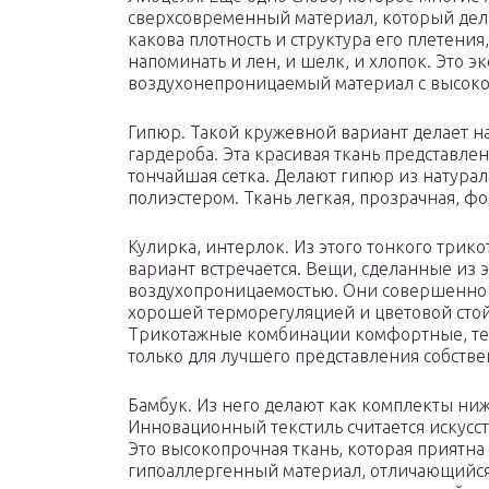
сверхсовременный материал, который дела
какова плотность и структура его плетени
напоминать и лен, и шелк, и хлопок. Это 
воздухонепроницаемый материал с высоко
Гипюр. Такой кружевной вариант делает н
гардероба. Эта красивая ткань представл
тончайшая сетка. Делают гипюр из натурал
полиэстером. Ткань легкая, прозрачная, ф
Кулирка, интерлок. Из этого тонкого трик
вариант встречается. Вещи, сделанные из 
воздухопроницаемостью. Они совершенно 
хорошей терморегуляцией и цветовой стойк
Трикотажные комбинации комфортные, теп
только для лучшего представления собстве
Бамбук. Из него делают как комплекты ниж
Инновационный текстиль считается искусс
Это высокопрочная ткань, которая приятна 
гипоаллергенный материал, отличающийся