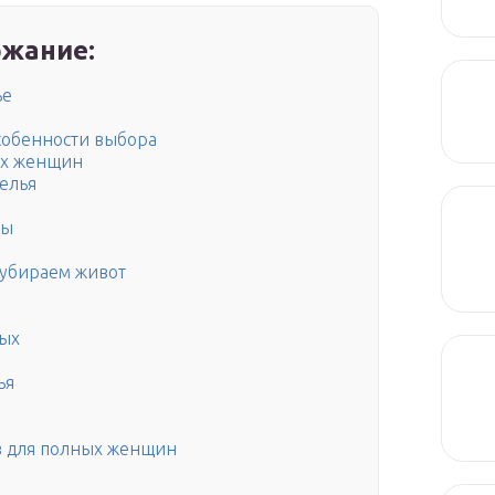
жание:
ье
собенности выбора
ых женщин
елья
ты
 убираем живот
е
ных
ья
в для полных женщин