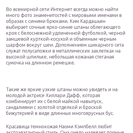
Во всемирной сети Интернет всегда можно найти
много фото знаменитостей с мировыми именами в
образах с синими брюками. Ким Кардашьян
выбирает сочные ярко-синие штаны облегающего
кроя с белоснежной удлиненной футболкой, черной
замшевой курткой-косухой и объемным черным
шарфом вокруг шеи. Дополнением шикарного сета
служат полусапожки в металлических заклепках на
высокой шпильке, небольшая кожаная стеганая
сумочка на длинном ремешке.
Такие же яркие узкие штаны можно увидеть и на
молодой актрисе Хиллари Дафф, которая
комбинирует их с белой майкой навыпуск,
сандалиями с золотой отделкой и броской
бижутерией в виде длинных многоярусных бус.
Красавица темнокожая Наоми Кэмпбелл любит
экстравагантный стиль. Она смело надевает прямые