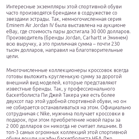
Интересные экземпляры этой спортивной обуви
часто производятся брендами в содружестве со
звездами эстрады. Так, немногочисленная серия
Eminem Air Jordan IV была выставлена на аукционе
eBay, где стоимость пары достигала 30 000 долларов.
Производитель (бренды Jordan, Carhartt и Эминем)
всю выручку, а это приличная сумма – почти 230
тысяч долларов, направил на благотворительные
цели.
Многочисленные коллекционеры кроссовок всегда
готовы выложить кругленькую сумму за дорогой
внешний вид моделей, которые представляют
известные бренды. Так, у профессионального
баскетболиста Пи Джей Такера уже есть более
двухсот пар этой удобной спортивной обуви, но он
не собирается останавливаться на этом. Официально
сотрудничая с Nike, мужчина получает кроссовки в
подарок, при этом приобретение новой пары за
2 000 долларов он никогда не считает лишним. В
топ-3 самых огромных коллекций этой спортивной
обуви вошли шкафы баскетболиста НБА Джо