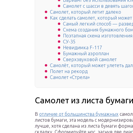
Вариант без использования кл
Самолет с шасси в девять шаго
Самолет, который летит далеко
Как сделать самолет, который может
Самый легкий способ — разве
Схема создания бумажного бо
Поэтапная схема изготовления
СУ-35
Невидимка F-117
Бумажный аэроплан
Сверхзвуковой самолет
Самолёт, который может улететь да
Полет на рекорд
Самолет «Стрела»
Самолет из листа бумаги
В
отличие от большинства бумажных
самол
листов бумаги, эта модель с модернизиров
лучше, хотя сделана из листа бумаги форм
складку. Сформируйте нос, загнув две диа