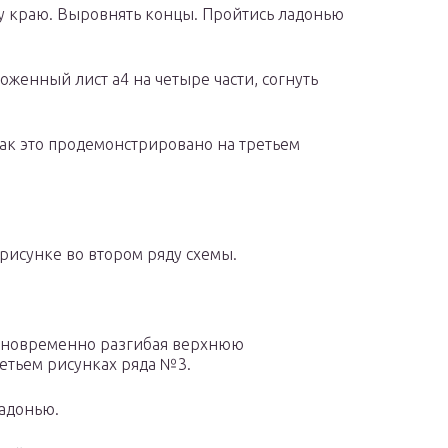
му краю. Выровнять концы. Пройтись ладонью
женный лист а4 на четыре части, согнуть
как это продемонстрировано на третьем
м рисунке во втором ряду схемы.
одновременно разгибая верхнюю
ретьем рисунках ряда №3.
ладонью.