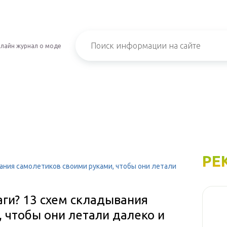
лайн журнал о моде
РЕ
вания самолетиков своими руками, чтобы они летали
аги? 13 схем складывания
 чтобы они летали далеко и