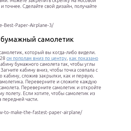
ми. Можете закрепить скрепку на носовой
 и точнее. Сделайте свой дизайн, получайте
e-Best-Paper-Airplane-3/
й бумажный самолетик
самолетик, который вы когда-либо видели.
 28
см пополам вниз по центру
,
как показано
кабину бумажного самолета так, чтобы углы
Загните кабину вниз, чтобы точка совпала с
 кабину, сложив закрылки, как и первую.
самолетика. Переверните и сложите каждую
 самолета. Переверните самолетик и откройте
у полету. Если хотите, чтобы самолетик из
а передней части.
w-to-make-the-fastest-paper-airplane/