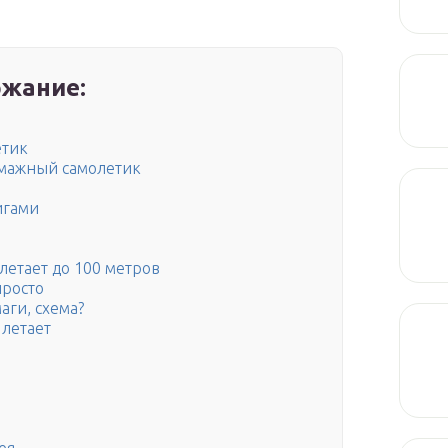
жание:
етик
умажный самолетик
игами
летает до 100 метров
просто
аги, схема?
 летает