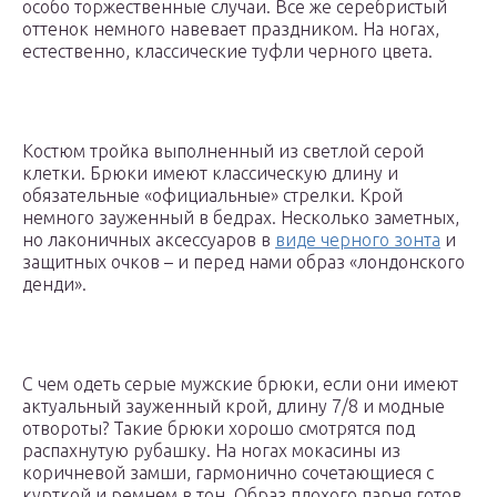
особо торжественные случаи. Все же серебристый
оттенок немного навевает праздником. На ногах,
естественно, классические туфли черного цвета.
Костюм тройка выполненный из светлой серой
клетки. Брюки имеют классическую длину и
обязательные «официальные» стрелки. Крой
немного зауженный в бедрах. Несколько заметных,
но лаконичных аксессуаров в
виде черного зонта
и
защитных очков – и перед нами образ «лондонского
денди».
С чем одеть серые мужские брюки, если они имеют
актуальный зауженный крой, длину 7/8 и модные
отвороты? Такие брюки хорошо смотрятся под
распахнутую рубашку. На ногах мокасины из
коричневой замши, гармонично сочетающиеся с
курткой и ремнем в тон. Образ плохого парня готов.