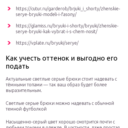
https://cutur.ru/garderob/brjuki_i_shorty/zhenskie-
serye-bryuki-modeli-i-fasony/
https://glamiss.ru/bryuki-i-shorty/bryuki/zhenskie-
serye-bryuki-kak-vybrat-i-s-chem-nosit/
https://vplate.ru/bryuki/serye/
Как учесть оттенок и выгодно его
подать
Актуальные светлые серые брюки стоит надевать с
тёмными топами — так ваш образ будет более
выразительным.
Светлые серые брюки можно надевать с обычной
темной футболкой
Насыщенно-серый цвет хорошо смотрится почти с
любыми тонами в одежде. В частности, даже простая