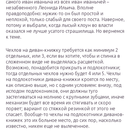
самого иван иваныча из всех иван иванычей –
незабвенного Леонида Ильича. Вполне
правдоподобно: мужик-то он был простой и
неплохой, только слабый для своего поста. Наверное,
потому и выбрали, когда лысый клоун во власти
оказался не лучше усатого страшилища. Но вернемся
к теме.
Чехлов на диван-книжку требуется как минимум 2
отдельных, или 3, если вы хотите, чтобы и спинка в
сложенном виде не выделялась расцветкой.
Возможно, понадобится прикрыть и подлокотники;
тогда отдельных чехлов нужно будет 4 или 5. Чехлы
на подлокотники дивана-книжки кроятся по месту,
как описано выше, но с одним условием: внизу, под
исподом подлокоников, они должны туго
застегиваться на молнию с крупными зубцами, иначе
механизм будет все время их стягивать и скоро
порвет; вариант со стяжкой резинкой от этого не
спасает. Вообще-то чехлы на подлокотники диванов-
книжек это их больное место, до сих пор, насколько
известно, никем еще не вылеченное.