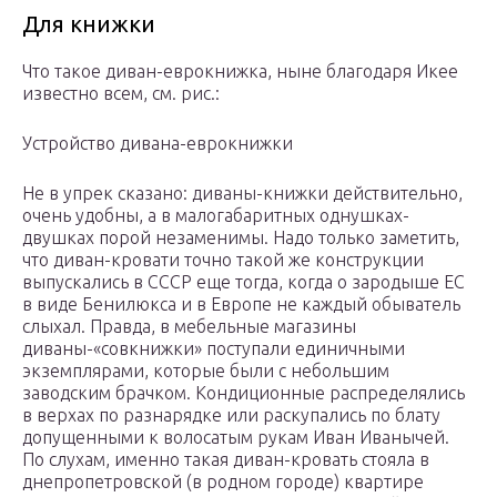
Для книжки
Что такое диван-еврокнижка, ныне благодаря Икее
известно всем, см. рис.:
Устройство дивана-еврокнижки
Не в упрек сказано: диваны-книжки действительно,
очень удобны, а в малогабаритных однушках-
двушках порой незаменимы. Надо только заметить,
что диван-кровати точно такой же конструкции
выпускались в СССР еще тогда, когда о зародыше ЕС
в виде Бенилюкса и в Европе не каждый обыватель
слыхал. Правда, в мебельные магазины
диваны-«совкнижки» поступали единичными
экземплярами, которые были с небольшим
заводским брачком. Кондиционные распределялись
в верхах по разнарядке или раскупались по блату
допущенными к волосатым рукам Иван Иванычей.
По слухам, именно такая диван-кровать стояла в
днепропетровской (в родном городе) квартире