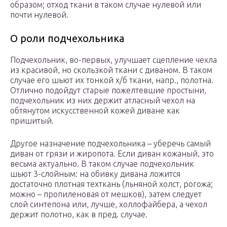
образом; отход ткани в таком случае нулевой или
почти нулевой.
О роли подчехольника
Подчехольник, во-первых, улучшает сцепление чехла
из красивой, но скользкой ткани с диваном. В таком
случае его шьют их тонкой х/б ткани, напр., полотна.
Отлично подойдут старые пожелтевшие простыни,
подчехольник из них держит атласный чехол на
обтянутом искусственной кожей диване как
пришитый.
Другое назначение подчехольника – уберечь самый
диван от грязи и жиропота. Если диван кожаный, это
весьма актуально. В таком случае подчехольник
шьют 3-слойным: на обивку дивана ложится
достаточно плотная техткань (льняной холст, рогожа;
можно – пропиленовая от мешков), затем следует
слой синтепона или, лучше, холлофайбера, а чехол
держит полотно, как в пред. случае.