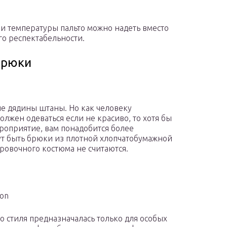
в и температуры пальто можно надеть вместо
о респектабельности.
брюки
ие дядины штаны. Но как человеку
лжен одеваться если не красиво, то хотя бы
роприятие, вам понадобится более
гут быть брюки из плотной хлопчатобумажной
ировочного костюма не считаются.
son
го стиля предназначалась только для особых