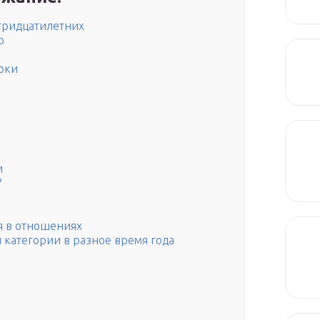
тридцатилетних
р
юки
и
?
я в отношениях
 категории в разное время года