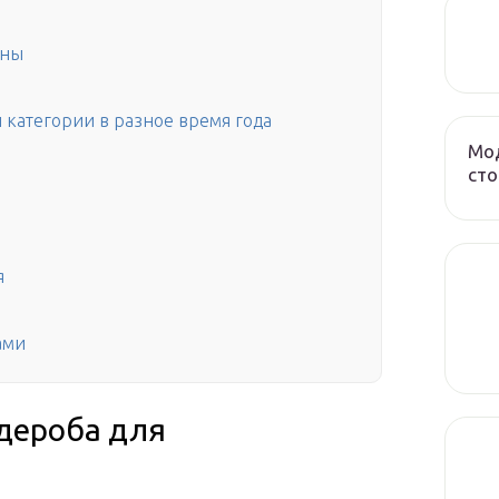
ины
 категории в разное время года
Мод
сто
я
ами
дероба для