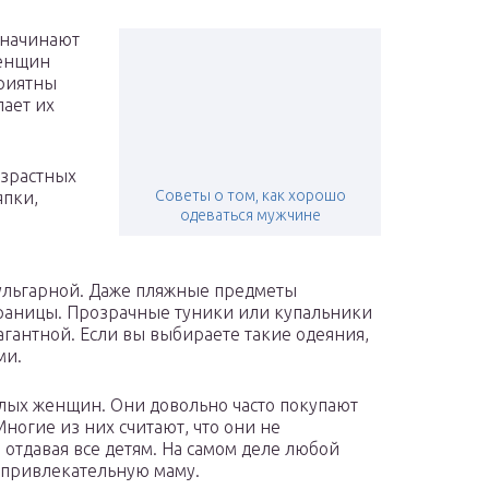
и начинают
женщин
приятны
ает их
озрастных
Советы о том, как хорошо
япки,
одеваться мужчине
вульгарной. Даже пляжные предметы
раницы. Прозрачные туники или купальники
агантной. Если вы выбираете такие одеяния,
ми.
елых женщин. Они довольно часто покупают
огие из них считают, что они не
отдавая все детям. На самом деле любой
 привлекательную маму.