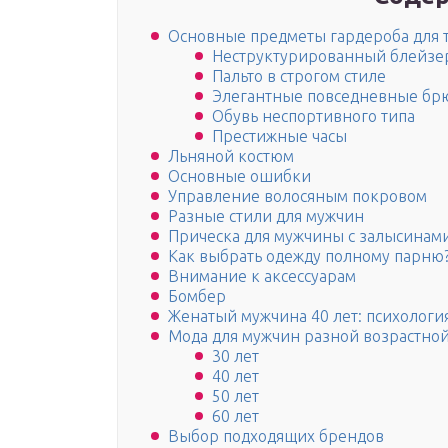
Основные предметы гардероба для 
Неструктурированный блейзе
Пальто в строгом стиле
Элегантные повседневные бр
Обувь неспортивного типа
Престижные часы
Льняной костюм
Основные ошибки
Управление волосяным покровом
Разные стили для мужчин
Прическа для мужчины с залысинам
Как выбрать одежду полному парню
Внимание к аксессуарам
Бомбер
Женатый мужчина 40 лет: психологи
Мода для мужчин разной возрастной
30 лет
40 лет
50 лет
60 лет
Выбор подходящих брендов