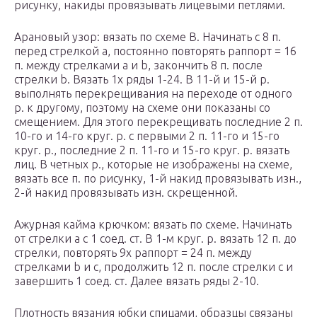
рисунку, накиды провязывать лицевыми петлями.
Арановый узор: вязать по схеме В. Начинать с 8 п.
перед стрелкой а, постоянно повторять раппорт = 16
п. между стрелками а и b, закончить 8 п. после
стрелки b. Вязать 1х ряды 1-24. В 11-й и 15-й р.
выполнять перекрещивания на переходе от одного
р. к другому, поэтому на схеме они показаны со
смещением. Для этого перекрещивать последние 2 п.
10-го и 14-го круг. р. с первыми 2 п. 11-го и 15-го
круг. р., последние 2 п. 11-го и 15-го круг. р. вязать
лиц. В четных р., которые не изображены на схеме,
вязать все п. по рисунку, 1-й накид провязывать изн.,
2-й накид провязывать изн. скрещенной.
Ажурная кайма крючком: вязать по схеме. Начинать
от стрелки а с 1 соед. ст. В 1-м круг. р. вязать 12 п. до
стрелки, повторять 9х раппорт = 24 п. между
стрелками b и с, продолжить 12 п. после стрелки с и
завершить 1 соед. ст. Далее вязать ряды 2-10.
Плотность вязания юбки спицами, образцы связаны