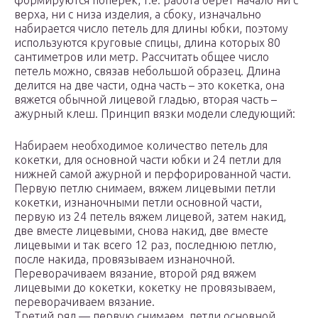
формируются поперек, т.е. работа берет начало ни с
верха, ни с низа изделия, а сбоку, изначально
набирается число петель для длины юбки, поэтому
используются круговые спицы, длина которых 80
сантиметров или метр. Рассчитать общее число
петель можно, связав небольшой образец. Длина
делится на две части, одна часть – это кокетка, она
вяжется обычной лицевой гладью, вторая часть –
ажурный клеш. Принцип вязки модели следующий:
Набираем необходимое количество петель для
кокетки, для основной части юбки и 24 петли для
нижней самой ажурной и перфорированной части.
Первую петлю снимаем, вяжем лицевыми петли
кокетки, изнаночными петли основной части,
первую из 24 петель вяжем лицевой, затем накид,
две вместе лицевыми, снова накид, две вместе
лицевыми и так всего 12 раз, последнюю петлю,
после накида, провязываем изнаночной.
Переворачиваем вязание, второй ряд вяжем
лицевыми до кокетки, кокетку не провязываем,
переворачиваем вязание.
Третий ряд — первую снимаем, петли основной