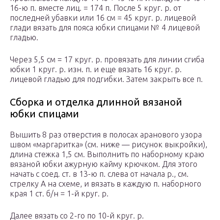
16-ю п. вместе лиц. = 174 п. После 5 круг. р. от
последней убавки или 16 см = 45 круг. р. лицевой
глади вязать для пояса юбки спицами № 4 лицевой
гладью.
Через 5,5 см = 17 круг. р. провязать для линии сгиба
юбки 1 круг. р. изн. п. и еще вязать 16 круг. р.
лицевой гладью для подгибки. Затем закрыть все п.
Сборка и отделка длинной вязаной
юбки спицами
Вышить 8 раз отверстия в полосах аранового узора
швом «маргаритка» (см. ниже — рисунок выкройки),
длина стежка 1,5 см. Выполнить по наборному краю
вязаной юбки ажурную кайму крючком. Для этого
начать с соед. ст. в 13-ю п. слева от начала р., см.
стрелку А на схеме, и вязать в каждую п. наборного
края 1 ст. б/н = 1-й круг. р.
Далее вязать со 2-го по 10-й круг. р.