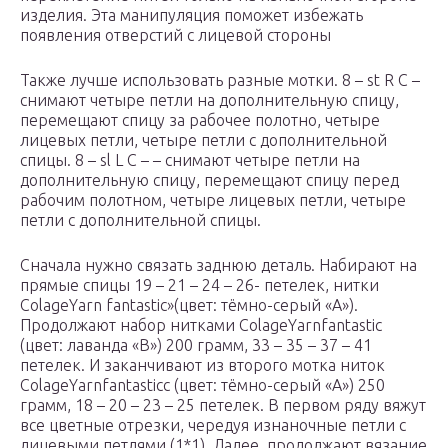
изделия. Эта манипуляция поможет избежать
появления отверстий с лицевой стороны
Также лучше использовать разные мотки. 8 – st R C –
снимают четыре петли на дополнительную спицу,
перемещают спицу за рабочее полотно, четыре
лицевых петли, четыре петли с дополнительной
спицы. 8 – sl L C – – снимают четыре петли на
дополнительную спицу, перемещают спицу перед
рабочим полотном, четыре лицевых петли, четыре
петли с дополнительной спицы.
Сначала нужно связать заднюю деталь. Набирают на
прямые спицы 19 – 21 – 24 – 26- петелек, нитки
ColageYarn fantastic»(цвет: тёмно-серый «А»).
Продолжают набор нитками ColageYarnfantastic
(цвет: лаванда «В») 200 грамм, 33 – 35 – 37 – 41
петелек. И заканчивают из второго мотка ниток
ColageYarnfantasticc (цвет: тёмно-серый «А») 250
грамм, 18 – 20 – 23 – 25 петелек. В первом ряду вяжут
все цветные отрезки, чередуя изнаночные петли с
лицевыми петлями (1*1). Далее, продолжают вязание