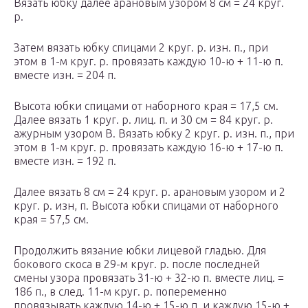
Вязать юбку далее арановым узором 8 см = 24 круг.
р.
Затем вязать юбку спицами 2 круг. р. изн. п., при
этом в 1-м круг. р. провязать каждую 10-ю + 11-ю п.
вместе изн. = 204 п.
Высота юбки спицами от наборного края = 17,5 см.
Далее вязать 1 круг. р. лиц. п. и 30 см = 84 круг. р.
ажурным узором В. Вязать юбку 2 круг. р. изн. п., при
этом в 1-м круг. р. провязать каждую 16-ю + 17-ю п.
вместе изн. = 192 п.
Далее вязать 8 см = 24 круг. р. арановым узором и 2
круг. р. изн, п. Высота юбки спицами от наборного
края = 57,5 см.
Продолжить вязание юбки лицевой гладью. Для
бокового скоса в 29-м круг. р. после последней
смены узора провязать 31-ю + 32-ю п. вместе лиц. =
186 п., в след. 11-м круг. р. попеременно
провязывать каждую 14-ю + 15-ю п. и каждую 15-ю +