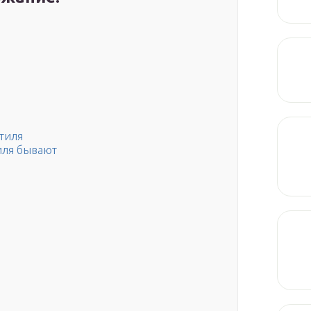
тиля
иля бывают