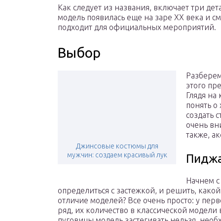
Как следует из названия, включает три де
модель появилась еще на заре XX века и с
подходит для официальных мероприятий.
Выбор
Разберем
этого пр
Глядя на
понять о
создать 
очень вн
также, ак
Джинсовые костюмы для
мужчин: создаем красивый лук
Пидж
Начнем с
определиться с застежкой, и решить, какой
отличие моделей? Все очень просто: у пер
ряд, их количество в классической модели 
пуговицы модель застегивать нельзя, необ