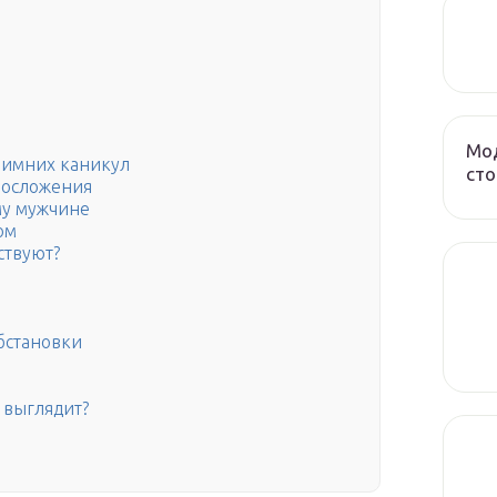
Мод
зимних каникул
сто
лосложения
му мужчине
ом
ствуют?
бстановки
 выглядит?