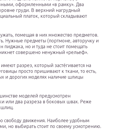
езными, оформленными «в рамку». Два
 уровне груди. В верхний нагрудный
ециальный платок, который складывают
ужать, помещая в них множество предметов.
ть. Нужные предметы (портмоне, авторучку и
н пиджака, но и туда не стоит помещать
зникнет совершено ненужный «рельеф».
 имеют разрез, который застёгивается на
говицы просто пришивают к ткани, то есть,
ых и дорогих моделях наличие шлицы
ьшинстве моделей предусмотрен
и или два разреза в боковых швах. Реже
 шлиц.
ую свободу движения. Наиболее удобным
ми, но выбирать стоит по своему усмотрению.