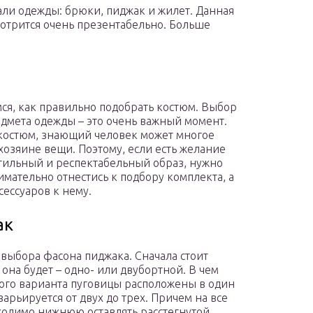
тали одежды: брюки, пиджак и жилет. Данная
мотрится очень презентабельно. Больше
ся, как правильно подобрать костюм. Выбор
едмета одежды – это очень важный момент.
 костюм, знающий человек может многое
 хозяине вещи. Поэтому, если есть желание
стильный и респектабельный образ, нужно
имательно отнестись к подбору комплекта, а
сессуаров к нему.
ак
 выбора фасона пиджака. Сначала стоит
 она будет – одно- или двубортной. В чем
вого варианта пуговицы расположены в один
варьируется от двух до трех. Причем на все
ходимо нижнюю оставлять расстегнутой.