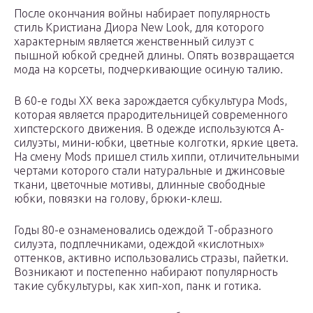
После окончания войны набирает популярность
стиль Кристиана Диора New Look, для которого
характерным является женственный силуэт с
пышной юбкой средней длины. Опять возвращается
мода на корсеты, подчеркивающие осиную талию.
В 60-е годы ХХ века зарождается субкультура Mods,
которая является прародительницей современного
хипстерского движения. В одежде используются А-
силуэты, мини-юбки, цветные колготки, яркие цвета.
На смену Mods пришел стиль хиппи, отличительными
чертами которого стали натуральные и джинсовые
ткани, цветочные мотивы, длинные свободные
юбки, повязки на голову, брюки-клеш.
Годы 80-е ознаменовались одеждой Т-образного
силуэта, подплечниками, одеждой «кислотных»
оттенков, активно использовались стразы, пайетки.
Возникают и постепенно набирают популярность
такие субкультуры, как хип-хоп, панк и готика.