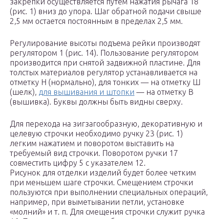
закрепки осуществляется путем нажатия рычага 18
(рис. 1) вниз до упора. Шаг обратной подачи свыше
2,5 мм остается постоянным в пределах 2,5 мм.
Регулирование высоты подъема рейки производят
регулятором 1 (рис. 14). Пользование регулятором
производится при снятой задвижной пластине. Для
толстых материалов регулятор устанавливается на
отметку Н (нормально), для тонких — на отметку Ш
(шелк),
для вышивания и штопки
— на отметку В
(вышивка). Буквы должны быть видны сверху.
Для перехода на зигзагообразную, декоративную и
целевую строчки необходимо ручку 23 (рис. 1)
легким нажатием и поворотом выставить на
требуемый вид строчки. Поворотом ручки 17
совместить цифру 5 с указателем 12.
Рисунок для отделки изделий будет более четким
при меньшем шаге строчки. Смещением строчки
пользуются при выполнении специальных операций,
например, при выметывании петли, установке
«молний» и т. п. Для смещения строчки служит ручка