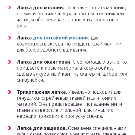
Лапка для молнии.
Позволяет вшить молнию,
не мучаясь с тяжелым разворотом в ее нижней
части, и обеспечивает ровный и аккуратный
шов.
Лапка
для потайной молнии
.
Дает
возможность аккуратно поддеть край молнии
для более удобного вшивания.
Лапка для окантовки.
С ее помощью вы легко
пришьете к краю материала косую бейку,
сделав аккуратный кант на скатерти, шторе или
снизу юбки.
Трикотажная лапка.
Идеально подходит для
тянущихся стрейчевых тканей и для тонких
материй. Она предотвращает попадание нити
ткани в отверстие игольной пластины, что
нередко приводит к пропуску стежка.
Лапка для защипов.
Оснащена специальными
зубчиками, позволяющими получать идеальные