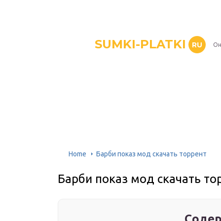
SUMKI-PLATKI
RU
Он
Home
Барби показ мод скачать торрент
Барби показ мод скачать то
Содер