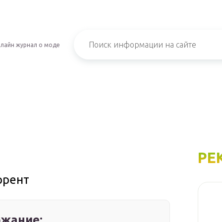
лайн журнал о моде
РЕ
ррент
жание: