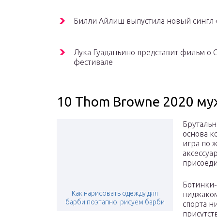
Билли Айлиш выпустила новый сингл «
Лука Гуаданьино представит фильм о
фестивале
10 Thom Browne 2020 му
Брутальн
основа к
игра по 
аксессуа
присоеди
Ботинки-
Как нарисовать одежду для
пиджаком
барби поэтапно. рисуем барби
спорта н
присутст