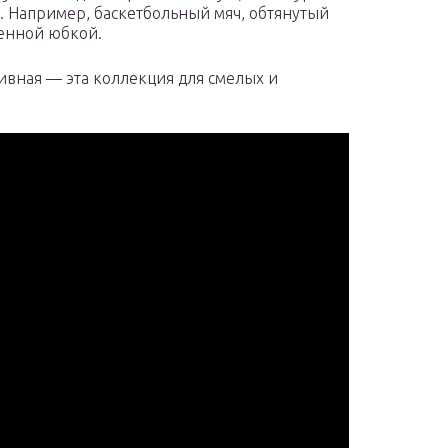
. Например, баскетбольный мяч, обтянутый
шенной юбкой.
ивная — эта коллекция для смелых и