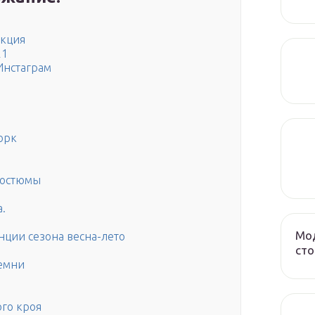
екция
21
Инстаграм
орк
костюмы
а.
Мод
ции сезона весна-лето
сто
ремни
го кроя