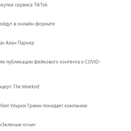
купке сервиса TikTok
ройдут в онлайн-формате
а» Алан Паркер
сле публикации фейкового контента о COVID-
нцерт The Weeknd
 Klein Ульрих Гримм покидает компанию
«Зеленые огни»