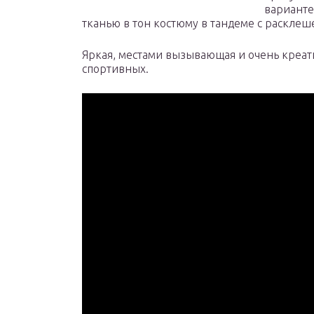
варианте
тканью в тон костюму в тандеме с раскле
Яркая, местами вызывающая и очень креат
спортивных.