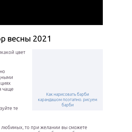
ор весны 2021
икакой цвет
жно
одными
кциях
я чаще
Как нарисовать барби
карандашом поэтапно. рисуем
барби
зуйте те
х любимых, то при желании вы сможете