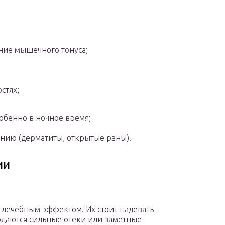
ие мышечного тонуса;
стях;
собенно в ночное время;
нию (дерматиты, открытые раны).
ии
 лечебным эффектом. Их стоит надевать
юдаются сильные отеки или заметные