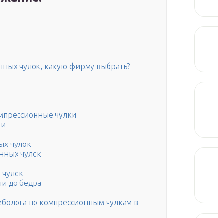
ных чулок, какую фирму выбрать?
омпрессионные чулки
ки
ых чулок
нных чулок
 чулок
ли до бедра
еболога по компрессионным чулкам в