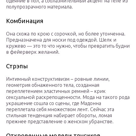
одеяние в пол, а соблазнительный акцент на теле из
полупрозрачного материала.
Комбинация
Она схожа по крою с сорочкой, но более утонченна.
Предназначена для носки под одеждой. Шелк и
кружево — это то что нужно, чтобы превратить будни
в фейерверк желаний.
Стрэпы
Интимный конструктивизм – ровные линии,
геометрия обнаженного тела, созданная
переплетением эластичных ремней – крик
сексуальной раскрепощенности. Мода на такого рода
украшение сошла со сцены, где Мадонна
переплетала себя множеством лент. Сейчас эта
стильная тенденция набирает обороты, ломая
прежнее представление о женском убранстве.
Откровенные модели трусиков