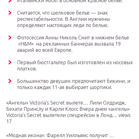
Итальянски носят в основном красное белье.
Считается, что шелковое белье — знак
респектабельности. В Англии мужчины
определяют настоящих леди по белью.
Фотосессия Анны Николь Смит в нижнем белье
«H&M» на рекламных баннерах вызвала 19
аварий во всей Европе.
Первый бюстгальтер был изготовлен из носовых
платков.
Большинство девушек предпочитают бикини, и
только каждая 11-ая выбирает шортики.
«Ангелы» Victoria’s Secret вылете… Лили Олдридж,
Бехати Принслу и Карли Клосс Вчера днем «ангелы»
Victoria’s Secret вылетели спецрейсом в Лонд… views
17
«Модная икона»: Фарелл Уилльямс получит …