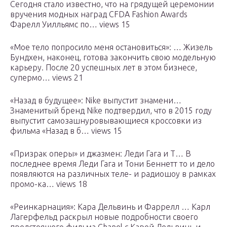
Сегодня стало известно, что на грядущей церемонии
вручения модных наград CFDA Fashion Awards
Фарелл Уилльямс по… views 15
«Мое тело попросило меня остановиться»: … Жизель
Бундхен, наконец, готова закончить свою модельную
карьеру. После 20 успешных лет в этом бизнесе,
супермо… views 21
«Назад в будущее»: Nike выпустит знамени…
Знаменитый бренд Nike подтвердил, что в 2015 году
выпустит самозашнуровывающиеся кроссовки из
фильма «Назад в б… views 15
«Призрак оперы» и джазмен: Леди Гага и Т… В
последнее время Леди Гага и Тони Беннетт то и дело
появляются на различных теле- и радиошоу в рамках
промо-ка… views 18
«Реинкарнация»: Кара Дельвинь и Фаррелл … Карл
Лагерфельд раскрыл новые подробности своего