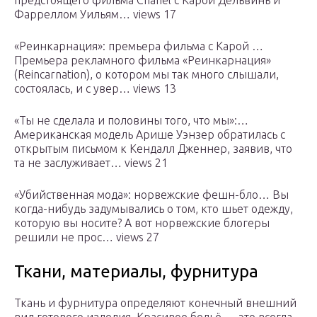
предстоящего фильма Chanel с Карой Дельвинь и
Фарреллом Уильям… views 17
«Реинкарнация»: премьера фильма с Карой …
Премьера рекламного фильма «Реинкарнация»
(Reincarnation), о котором мы так много слышали,
состоялась, и с увер… views 13
«Ты не сделала и половины того, что мы»:…
Американская модель Арише Уэнзер обратилась с
открытым письмом к Кендалл Дженнер, заявив, что
та не заслуживает… views 21
«Убийственная мода»: норвежские фешн-бло… Вы
когда-нибудь задумывались о том, кто шьет одежду,
которую вы носите? А вот норвежские блогеры
решили не прос… views 27
Ткани, материалы, фурнитура
Ткань и фурнитура определяют конечный внешний