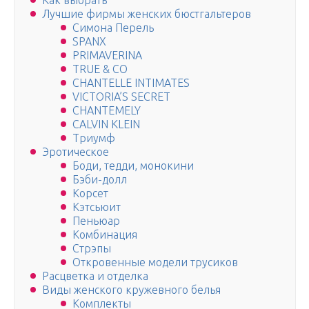
Как выбрать
Лучшие фирмы женских бюстгальтеров
Симона Перель
SPANX
PRIMAVERINA
TRUE & CO
CHANTELLE INTIMATES
VICTORIA’S SECRET
CHANTEMELY
CALVIN KLEIN
Триумф
Эротическое
Боди, тедди, монокини
Бэби-долл
Корсет
Кэтсьюит
Пеньюар
Комбинация
Стрэпы
Откровенные модели трусиков
Расцветка и отделка
Виды женского кружевного белья
Комплекты